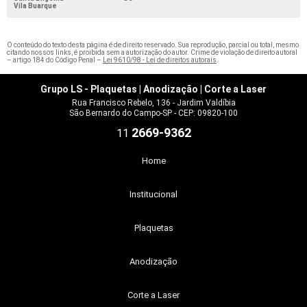
Vila Buarque
O conteúdo do texto desta página é de direito reservado. Sua reprodução, parcial ou total, mesmo
citando nossos links, é proibida sem a autorização do autor. Crime de violação de direito autoral
– artigo 184 do Código Penal –
Lei 9610/98 - Lei de direitos autorais
.
Grupo LS - Plaquetas | Anodização | Corte a Laser
Rua Francisco Rebelo, 136 - Jardim Valdíbia
São Bernardo do Campo-SP - CEP: 09820-100
2669-9362
11
Home
Institucional
Plaquetas
Anodização
Corte a Laser