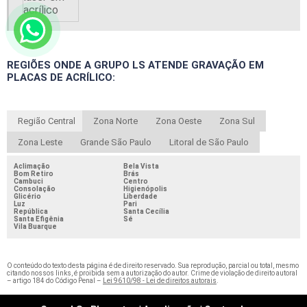
REGIÕES ONDE A GRUPO LS ATENDE GRAVAÇÃO EM
PLACAS DE ACRÍLICO:
Região Central
Zona Norte
Zona Oeste
Zona Sul
Zona Leste
Grande São Paulo
Litoral de São Paulo
Aclimação
Bela Vista
Bom Retiro
Brás
Cambuci
Centro
Consolação
Higienópolis
Glicério
Liberdade
Luz
Pari
República
Santa Cecília
Santa Efigênia
Sé
Vila Buarque
O conteúdo do texto desta página é de direito reservado. Sua reprodução, parcial ou total, mesmo
citando nossos links, é proibida sem a autorização do autor. Crime de violação de direito autoral
– artigo 184 do Código Penal –
Lei 9610/98 - Lei de direitos autorais
.